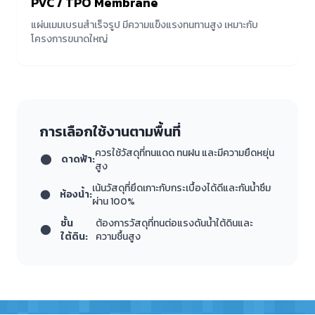
PVC / TPO Membrane
แผ่นเมมเบรนสำเร็จรูป มีความแข็งแรงทนทานสูง เหมาะกับ
โครงการขนาดใหญ่
การเลือกใช้งานตามพื้นที่
ควรใช้วัสดุที่ทนแดด ทนฝน และมีความยืดหยุ่น
ดาดฟ้า:
สูง
เน้นวัสดุที่ยึดเกาะกับกระเบื้องได้ดีและกันน้ำซึม
ห้องน้ำ:
ผ่าน 100%
ชั้น
ต้องการวัสดุที่ทนต่อแรงดันน้ำใต้ดินและ
ใต้ดิน:
ความชื้นสูง